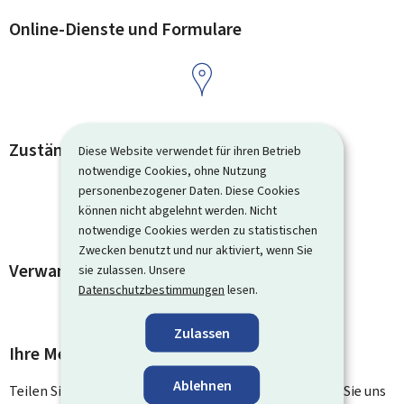
Online-Dienste und Formulare
Zuständige Kontaktstellen
Diese Website verwendet für ihren Betrieb
notwendige Cookies, ohne Nutzung
personenbezogener Daten. Diese Cookies
können nicht abgelehnt werden. Nicht
notwendige Cookies werden zu statistischen
Zwecken benutzt und nur aktiviert, wenn Sie
Verwandte Vorgänge und Links
sie zulassen. Unsere
Datenschutzbestimmungen
lesen.
Zulassen
Ihre Meinung interessiert uns
Ablehnen
Teilen Sie uns Ihre Meinung zu dieser Seite mit. Lassen Sie uns