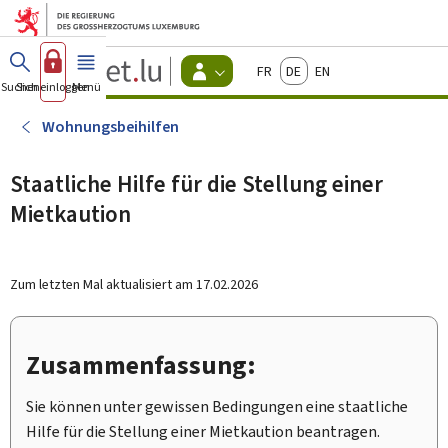
Zum Hauptmenü
Zum Inhalt
Guichet.lu
Français
Deutsch
English
Changer
Suchen
Sich einloggen
Menü
Haupt-
-
d'espace
Bürger
-
Wohnungsbeihilfen
Menu
bürger
actif
Staatliche Hilfe für die Stellung einer
Mietkaution
Zum letzten Mal aktualisiert am
17.02.2026
Zusammenfassung:
Sie können unter gewissen Bedingungen eine staatliche
Hilfe für die Stellung einer Mietkaution beantragen.