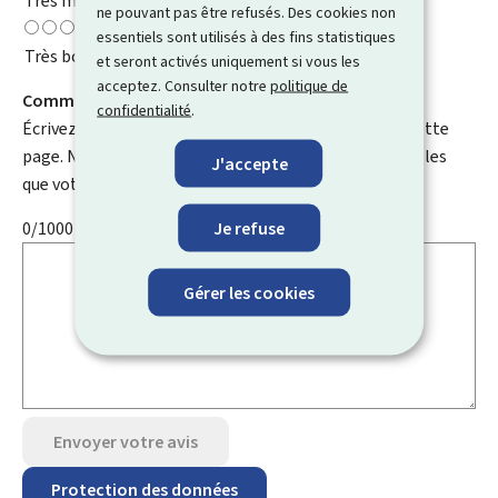
Très mauvaise
ne pouvant pas être refusés. Des cookies non
essentiels sont utilisés à des fins statistiques
Très bonne
et seront activés uniquement si vous les
acceptez. Consulter notre
politique de
Comment pouvons-nous l'améliorer ?
confidentialité
.
Écrivez un commentaire et aidez-nous à améliorer cette
page. N'indiquez pas d'informations personnelles telles
J'accepte
que votre e-mail, nom, numéro de téléphone, etc.
Je refuse
0/1000
Gérer les cookies
Envoyer votre avis
Protection des données