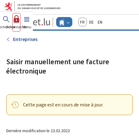
Aller au menu principal
Aller au contenu
Guichet.lu
Français
Deutsch
English
Changer
echercher
Se connecter
Menu
principal
-
d'espace
Entreprises
-
Entreprises
Menu
entreprises
actif
Saisir manuellement une facture
électronique
Cette page est en cours de mise à jour.
Dernière modification le
23.02.2023