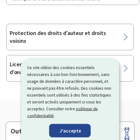
Protection des droits d’auteur et droits
Sous-
voisins
rubriques
Licence d’autorisation de reproduction
Ce site utilise des cookies essentiels
d’œuvres écrites et visuelles fixes
nécessaires à son bon fonctionnement, sans
usage de données à caractère personnel, et
ne pouvant pas être refusés. Des cookies non
essentiels sont utilisés à des fins statistiques
et seront activés uniquement si vous les
acceptez. Consulter notre
politique de
confidentialité
.
Outils
J'accepte
Pied