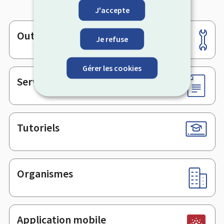
J'accepte
Outils
Pied
Je refuse
de
page
Gérer les cookies
Services en ligne & Formulaires
Tutoriels
Organismes
Application mobile