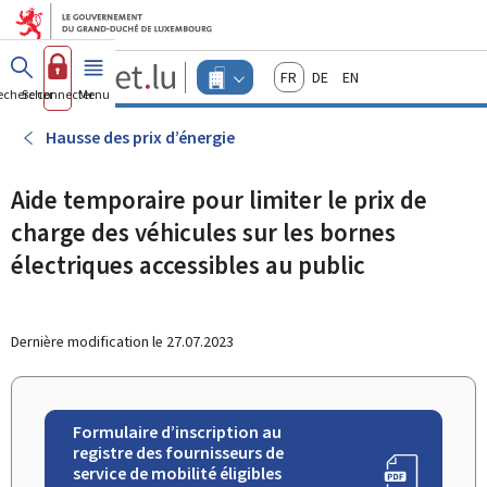
Aller au menu principal
Aller au contenu
Guichet.lu
Français
Deutsch
English
Changer
echercher
Se connecter
Menu
principal
-
d'espace
Entreprises
-
Hausse des prix d’énergie
Menu
entreprises
actif
Aide temporaire pour limiter le prix de
charge des véhicules sur les bornes
électriques accessibles au public
Dernière modification le
27.07.2023
Formulaire d’inscription au
registre des fournisseurs de
service de mobilité éligibles