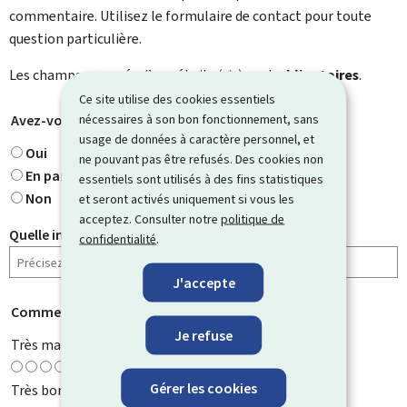
commentaire. Utilisez le formulaire de contact pour toute
question particulière.
Les champs marqués d’une étoile (
*
) sont
obligatoires
.
Ce site utilise des cookies essentiels
nécessaires à son bon fonctionnement, sans
Avez-vous trouvé ce que vous cherchiez ?
*
usage de données à caractère personnel, et
Oui
ne pouvant pas être refusés. Des cookies non
En partie
essentiels sont utilisés à des fins statistiques
Non
et seront activés uniquement si vous les
acceptez. Consulter notre
politique de
Quelle information cherchiez-vous ?
confidentialité
.
J'accepte
Comment évaluez-vous cette page ?
*
Je refuse
Très mauvaise
Gérer les cookies
Très bonne