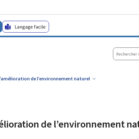
Aller au menu principal
Aller au contenu
Langage facile
Recherche
sur
le
site
l’amélioration de l’environnement naturel
élioration de l’environnement na