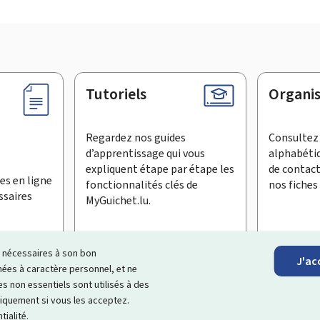
Tutoriels
Organi
Regardez nos guides
Consultez 
d’apprentissage qui vous
alphabéti
expliquent étape par étape les
de contac
es en ligne
fonctionnalités clés de
nos fiches 
ssaires
MyGuichet.lu.
ls nécessaires à son bon
J'ac
inscrire à la newsletter
es à caractère personnel, et ne
s non essentiels sont utilisés à des
ages Internet qui vous aide à
échanger avec l’État
et qui et vous
niquement si vous les acceptez.
tialité
.