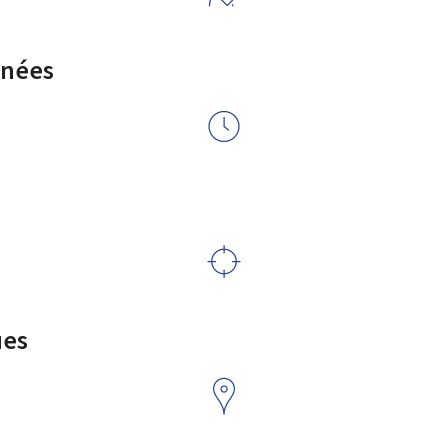
rnées
ues