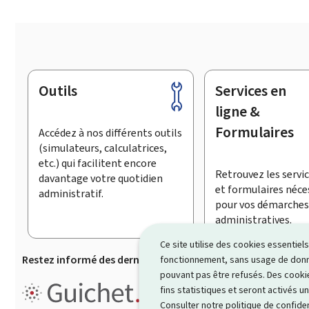
Outils
Services en
Pied
de
ligne &
page
Formulaires
Accédez à nos différents outils
(simulateurs, calculatrices,
etc.) qui facilitent encore
Retrouvez les servic
davantage votre quotidien
et formulaires néce
administratif.
pour vos démarches
administratives.
Ce site utilise des cookies essentie
Restez informé des dernières actualités de Guichet.lu
S’
fonctionnement, sans usage de donné
pouvant pas être refusés. Des cookie
Guichet.lu est un ensemble de p
fins statistiques et seront activés u
démarches administratives
.
Consulter notre
politique de confiden