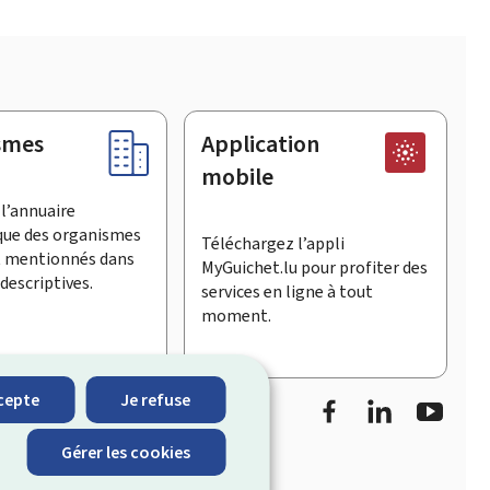
smes
Application
mobile
l’annuaire
que des organismes
Téléchargez l’appli
t mentionnés dans
MyGuichet.lu pour profiter des
descriptives.
services en ligne à tout
moment.
Facebook
LinkedIn
Youtu
cepte
Je refuse
informe sur les
Gérer les cookies