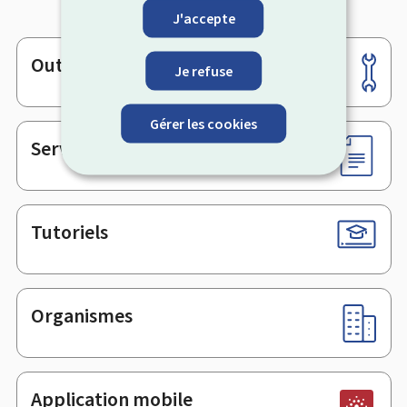
J'accepte
Outils
Pied
Je refuse
de
page
Gérer les cookies
Services en ligne & Formulaires
Tutoriels
Organismes
Application mobile