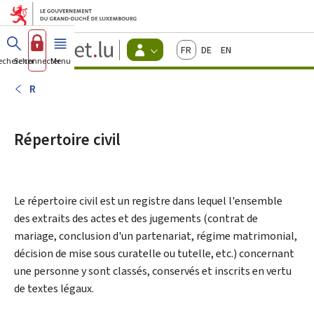
Aller au menu principal
Aller au contenu
Guichet.lu
Français
Deutsch
English
Changer
echercher
Se connecter
Menu
principal
-
d'espace
Citoyens
-
R
Menu
citoyens
actif
Répertoire civil
Le répertoire civil est un registre dans lequel l'ensemble
des extraits des actes et des jugements (contrat de
mariage, conclusion d'un partenariat, régime matrimonial,
décision de mise sous curatelle ou tutelle, etc.) concernant
une personne y sont classés, conservés et inscrits en vertu
de textes légaux.