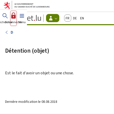
Aller au menu principal
Aller au contenu
Guichet.lu
Français
Deutsch
English
Changer
echercher
Se connecter
Menu
principal
-
d'espace
Citoyens
-
D
Menu
citoyens
actif
Détention (objet)
Est le fait d'avoir un objet ou une chose.
Dernière modification le
08.08.2018