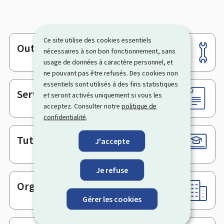
Ce site utilise des cookies essentiels
Outils
Pied
nécessaires à son bon fonctionnement, sans
usage de données à caractère personnel, et
de
ne pouvant pas être refusés. Des cookies non
page
essentiels sont utilisés à des fins statistiques
Services en ligne & Formulaires
et seront activés uniquement si vous les
acceptez. Consulter notre
politique de
confidentialité
.
Tutoriels
J'accepte
Je refuse
Organismes
Gérer les cookies