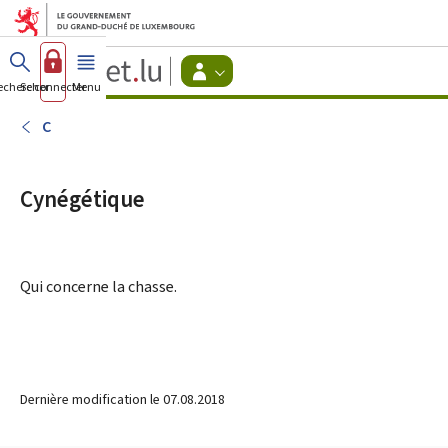
Aller au menu principal
Aller au contenu
Guichet.lu
Changer
echercher
Se connecter
Menu
principal
-
d'espace
Citoyens
-
C
Menu
citoyens
actif
Cynégétique
Qui concerne la chasse.
Dernière modification le
07.08.2018