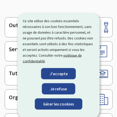
Ce site utilise des cookies essentiels
Outils
Pied
nécessaires à son bon fonctionnement, sans
usage de données à caractère personnel, et
de
ne pouvant pas être refusés. Des cookies non
page
essentiels sont utilisés à des fins statistiques
Services en ligne & Formulaires
et seront activés uniquement si vous les
acceptez. Consulter notre
politique de
confidentialité
.
Tutoriels
J'accepte
Je refuse
Organismes
Gérer les cookies