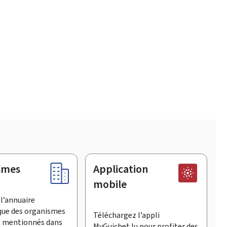
smes
Application
mobile
l’annuaire
que des organismes
Téléchargez l’appli
t mentionnés dans
MyGuichet.lu pour profiter des