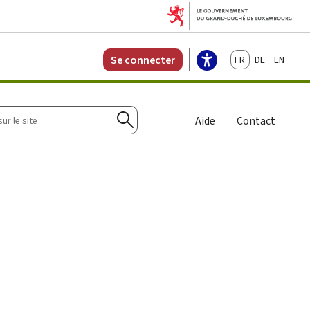
Français
Deutsch
English
Se connecter
r
Aide
Contact
Rechercher