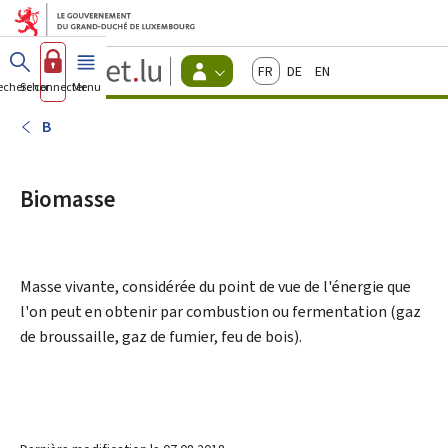
Aller au menu principal
Aller au contenu
Guichet.lu
Français
Deutsch
English
Changer
echercher
Se connecter
Menu
principal
-
d'espace
Citoyens
-
B
Menu
citoyens
actif
Biomasse
Masse vivante, considérée du point de vue de l'énergie que
l'on peut en obtenir par combustion ou fermentation (gaz
de broussaille, gaz de fumier, feu de bois).