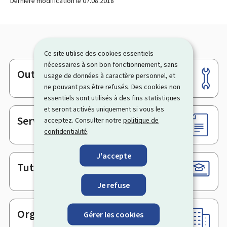
Dernière modification le
07.08.2018
Ce site utilise des cookies essentiels
nécessaires à son bon fonctionnement, sans
Outils
Pied
usage de données à caractère personnel, et
ne pouvant pas être refusés. Des cookies non
de
essentiels sont utilisés à des fins statistiques
page
et seront activés uniquement si vous les
Services en ligne & Formulaires
acceptez. Consulter notre
politique de
confidentialité
.
J'accepte
Tutoriels
Je refuse
Organismes
Gérer les cookies