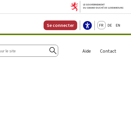
Français
Deutsch
English
Se connecter
r
Aide
Contact
Rechercher