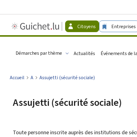
Guichet.lu
Citoyens
Entreprises
-
Citoyens
Démarches par thème
Actualités
Événements de la
Accueil
A
Assujetti (sécurité sociale)
Assujetti (sécurité sociale)
Toute personne inscrite auprès des institutions de sécu