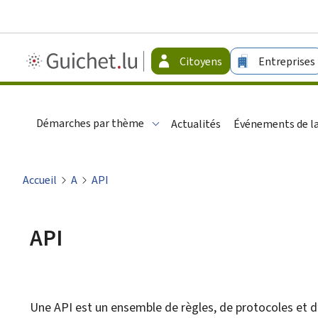
Guichet.lu
Citoyens
Entreprises
-
Citoyens
Démarches par thème
Actualités
Événements de la
Accueil
A
API
API
Une API est un ensemble de règles, de protocoles et 