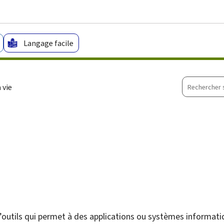
Aller au menu principal
Aller au contenu
Langage facile
Recherche
 vie
sur
le
site
d’outils qui permet à des applications ou systèmes informa