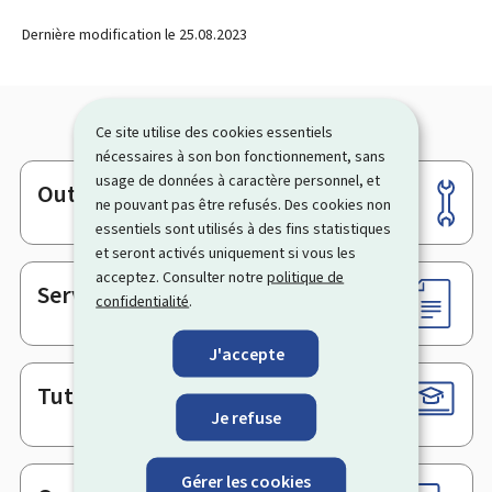
Dernière modification le
25.08.2023
Ce site utilise des cookies essentiels
nécessaires à son bon fonctionnement, sans
usage de données à caractère personnel, et
Outils
Pied
ne pouvant pas être refusés. Des cookies non
de
essentiels sont utilisés à des fins statistiques
et seront activés uniquement si vous les
page
acceptez. Consulter notre
politique de
Services en ligne & Formulaires
confidentialité
.
J'accepte
Tutoriels
Je refuse
Gérer les cookies