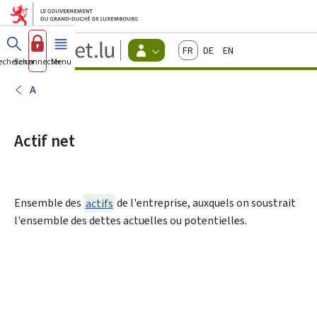
Aller au menu principal
Aller au contenu
Guichet.lu
Français
Deutsch
English
Changer
echercher
Se connecter
Menu
principal
-
d'espace
Citoyens
-
A
Menu
citoyens
actif
Actif net
Ensemble des
actifs
de l'entreprise, auxquels on soustrait
l'ensemble des dettes actuelles ou potentielles.