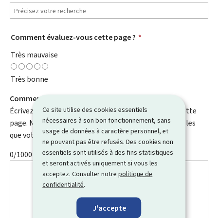
Comment évaluez-vous cette page ?
*
Très mauvaise
Très bonne
Comment pouvons-nous l'améliorer ?
Ce site utilise des cookies essentiels
Écrivez un commentaire et aidez-nous à améliorer cette
nécessaires à son bon fonctionnement, sans
page. N'indiquez pas d'informations personnelles telles
usage de données à caractère personnel, et
que votre e-mail, nom, numéro de téléphone, etc.
ne pouvant pas être refusés. Des cookies non
essentiels sont utilisés à des fins statistiques
0/1000
et seront activés uniquement si vous les
acceptez. Consulter notre
politique de
confidentialité
.
J'accepte