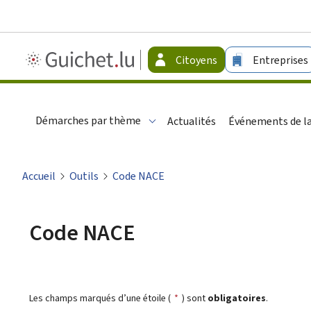
Guichet.lu
Citoyens
Entreprises
-
Citoyens
Démarches par thème
Actualités
Événements de la
Accueil
Outils
Code NACE
Code NACE
Les champs marqués d’une étoile (
*
) sont
obligatoires
.