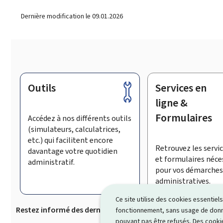
Dernière modification le
09.01.2026
Outils
Services en
Pied
de
ligne &
page
Formulaires
Accédez à nos différents outils
(simulateurs, calculatrices,
etc.) qui facilitent encore
Retrouvez les servic
davantage votre quotidien
et formulaires néce
administratif.
pour vos démarches
administratives.
Ce site utilise des cookies essentie
Restez informé des dernières actualités de Guichet.lu
S’
fonctionnement, sans usage de donné
pouvant pas être refusés. Des cookie