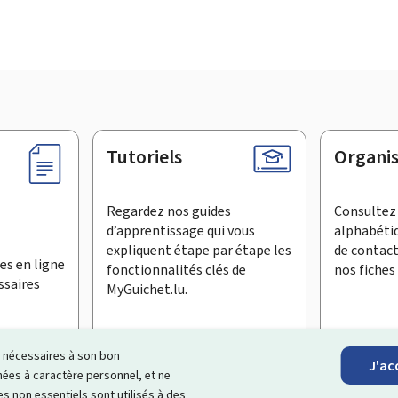
Tutoriels
Organi
Regardez nos guides
Consultez 
d’apprentissage qui vous
alphabéti
expliquent étape par étape les
de contac
es en ligne
fonctionnalités clés de
nos fiches 
ssaires
MyGuichet.lu.
ls nécessaires à son bon
J'ac
inscrire à la newsletter
es à caractère personnel, et ne
s non essentiels sont utilisés à des