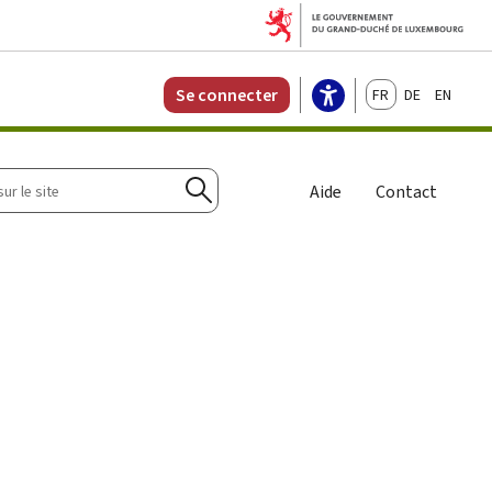
Français
Deutsch
English
Se connecter
r
Aide
Contact
Rechercher