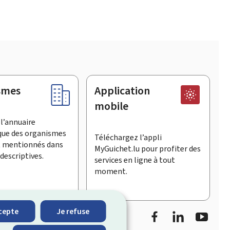
smes
Application
mobile
l’annuaire
que des organismes
Téléchargez l’appli
t mentionnés dans
MyGuichet.lu pour profiter des
descriptives.
services en ligne à tout
moment.
Facebook
LinkedIn
YouTu
cepte
Je refuse