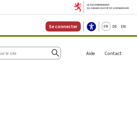
Français
Deutsch
English
Se connecter
r
Aide
Contact
Rechercher