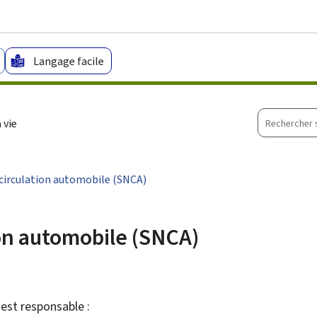
Aller au menu principal
Aller au contenu
Langage facile
Recherche
 vie
sur
le
site
 circulation automobile (SNCA)
ion automobile (SNCA)
est responsable :