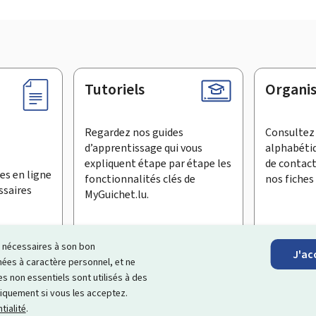
Tutoriels
Organi
Regardez nos guides
Consultez 
d’apprentissage qui vous
alphabéti
expliquent étape par étape les
de contac
es en ligne
fonctionnalités clés de
nos fiches 
ssaires
MyGuichet.lu.
ls nécessaires à son bon
J'ac
inscrire à la newsletter
es à caractère personnel, et ne
s non essentiels sont utilisés à des
ationnel qui simplifie vos échanges avec l’État
. Il vous offre un
niquement si vous les acceptez.
roposés par les administrations et organismes publics luxembourg
tialité
.