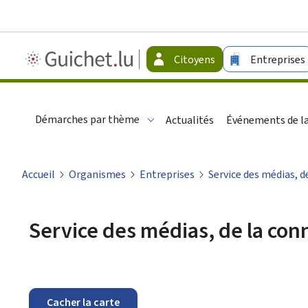
Guichet.lu
Citoyens
Entreprises
-
Citoyens
Démarches par thème
Actualités
Événements de la
Accueil
Organismes
Entreprises
Service des médias, d
Service des médias, de la conn
Cacher la carte