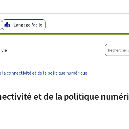
Aller au menu principal
Aller au contenu
Langage facile
Recherche
 vie
sur
le
site
e la connectivité et de la politique numérique
ectivité et de la politique numér