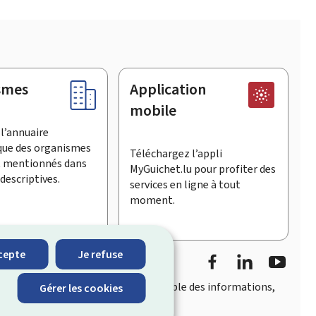
smes
Application
mobile
l’annuaire
que des organismes
Téléchargez l’appli
t mentionnés dans
MyGuichet.lu pour profiter des
descriptives.
services en ligne à tout
moment.
Facebook
LinkedIn
YouTu
cepte
Je refuse
accès rapide et convivial
à l’ensemble des informations,
Gérer les cookies
eois.