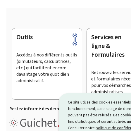
Outils
Services en
Pied
de
ligne &
page
Formulaires
Accédez à nos différents outils
(simulateurs, calculatrices,
etc.) qui facilitent encore
Retrouvez les servic
davantage votre quotidien
et formulaires néce
administratif.
pour vos démarches
administratives.
Ce site utilise des cookies essentie
Restez informé des dernières actualités de Guichet.lu
S’
fonctionnement, sans usage de donné
pouvant pas être refusés. Des cookie
Guichet.lu est le
portail inform
fins statistiques et seront activés u
démarches ainsi que services p
Consulter notre
politique de confiden