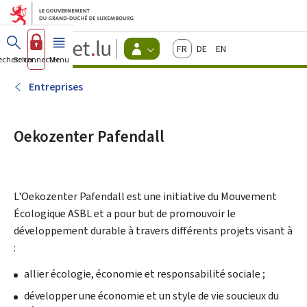
Aller au menu principal
Aller au contenu
Guichet.lu
Français
Deutsch
English
Changer
echercher
Se connecter
Menu
principal
-
d'espace
Citoyens
-
Entreprises
Menu
citoyens
actif
Oekozenter Pafendall
L'
Oekozenter Pafendall
est une initiative du Mouvement
Écologique ASBL et a pour but de promouvoir le
développement durable à travers différents projets visant à
:
allier écologie, économie et responsabilité sociale ;
développer une économie et un style de vie soucieux du