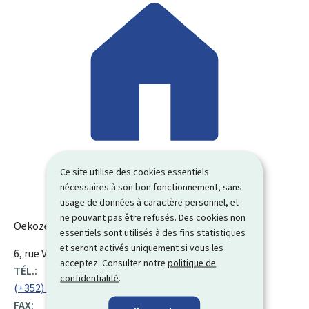
Ce site utilise des cookies essentiels
nécessaires à son bon fonctionnement, sans
usage de données à caractère personnel, et
ne pouvant pas être refusés. Des cookies non
Oekozenter Pafendall
essentiels sont utilisés à des fins statistiques
et seront activés uniquement si vous les
ADRESSE
6, rue Vauban
L-2663
Luxembourg
Luxembourg
acceptez. Consulter notre
politique de
:
TÉL.:
confidentialité
.
(+352) 43 90 30 40
FAX: