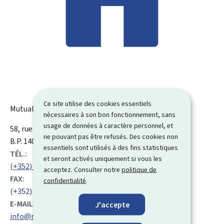
Ce site utilise des cookies essentiels
Mutualité des P.M.E
nécessaires à son bon fonctionnement, sans
usage de données à caractère personnel, et
ADRESSE
58, rue Glesener
L-1630
Luxembourg
Luxembourg
ne pouvant pas être refusés. Des cookies non
:
B.P. 1407, L-1014
essentiels sont utilisés à des fins statistiques
TÉL.:
et seront activés uniquement si vous les
(+352) 48 91 61 1
acceptez. Consulter notre
politique de
FAX:
confidentialité
.
(+352) 48 71 21
E-MAIL:
J'accepte
info@mpme.lu