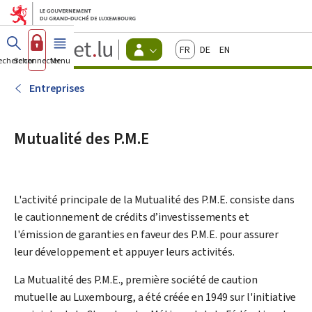
Aller au menu principal
Aller au contenu
Guichet.lu
Français
Deutsch
English
Changer
echercher
Se connecter
Menu
principal
-
d'espace
Citoyens
-
Entreprises
Menu
citoyens
actif
Mutualité des P.M.E
L'activité principale de la
Mutualité des P.M.E.
consiste dans
le cautionnement de crédits d’investissements et
l'émission de garanties en faveur des P.M.E. pour assurer
leur développement et appuyer leurs activités.
La Mutualité des P.M.E., première société de caution
mutuelle au Luxembourg, a été créée en 1949 sur l'initiative