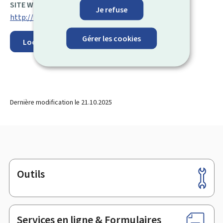
SITE WEB :
Je refuse
http://www.mpme.lu
Gérer les cookies
Localisez sur la carte
Dernière modification le
21.10.2025
Outils
Pied
de
page
Services en ligne & Formulaires