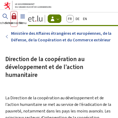
Aller au menu principal
Aller au contenu
Guichet.lu
Français
Deutsch
English
Changer
echercher
Se connecter
Menu
principal
-
d'espace
Citoyens
-
Ministère des Affaires étrangères et européennes, de la
Menu
Défense, de la Coopération et du Commerce extérieur
citoyens
actif
Direction de la coopération au
développement et de l’action
humanitaire
La
Direction de la coopération au développement et de
l’action humanitaire
se met au service de l’éradication de la
pauvreté, notamment dans les pays les moins avancés. Les
principaux secteurs d’intervention de la coopération