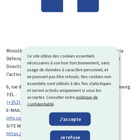
Ministère des Affaires étrangères et européennes, de la
Ce site utilise des cookies essentiels
Défense, de la Coopération et du Commerce extérieur
nécessaires à son bon fonctionnement, sans
Direction de la coopération au développement et de
usage de données à caractère personnel, et
l’action humanitaire
ne pouvant pas être refusés. Des cookies non
essentiels sont utilisés à des fins statistiques
ADRESSE
6, rue de la Congrégation
L-1352
Luxembourg
Luxembourg
et seront activés uniquement si vous les
:
TÉL.:
acceptez. Consulter notre
politique de
(+352) 247 82 351
confidentialité
.
E-MAIL:
info.cooperation@mae.etat.lu
J'accepte
SITE WEB :
https://cooperation.gouvernement.lu/fr.html
Je refuse