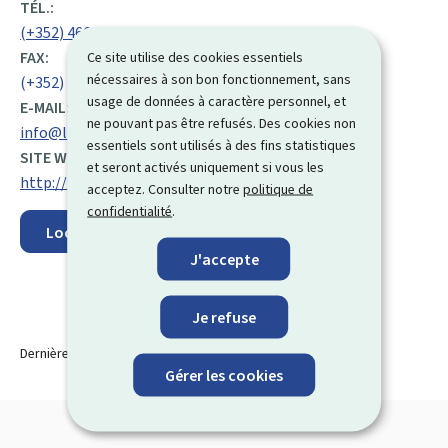
:
TÉL.:
(+352) 466 111 27 49
FAX:
Ce site utilise des cookies essentiels
nécessaires à son bon fonctionnement, sans
(+352) 46 85 10
usage de données à caractère personnel, et
E-MAIL:
ne pouvant pas être refusés. Des cookies non
info@limsa.lu
essentiels sont utilisés à des fins statistiques
SITE WEB :
et seront activés uniquement si vous les
http://www.limsa.lu/
acceptez. Consulter notre
politique de
confidentialité
.
Localisez sur la carte
J'accepte
Je refuse
Dernière modification le
21.10.2025
Gérer les cookies