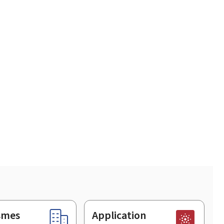
smes
Application