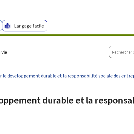
Aller au menu principal
Aller au contenu
Langage facile
Recherche
 vie
sur
le
site
r le développement durable et la responsabilité sociale des entre
loppement durable et la responsab