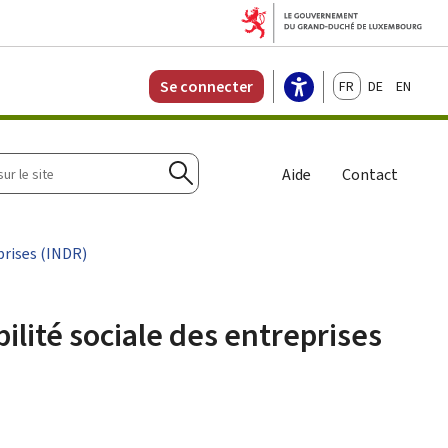
Français
Deutsch
English
Se connecter
r
Aide
Contact
Rechercher
prises (INDR)
ilité sociale des entreprises