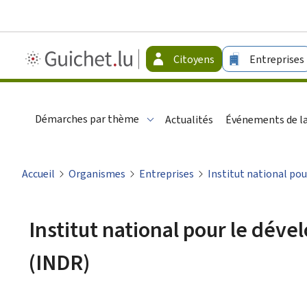
Guichet.lu
Citoyens
Entreprises
-
Citoyens
Démarches par thème
Actualités
Événements de la
Accueil
Organismes
Entreprises
Institut national pou
Institut national pour le déve
(INDR)