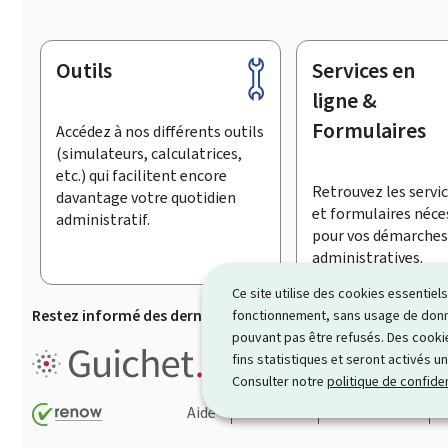
Outils
Services en
Pied
de
ligne &
page
Formulaires
Accédez à nos différents outils
(simulateurs, calculatrices,
etc.) qui facilitent encore
Retrouvez les servic
davantage votre quotidien
et formulaires néce
administratif.
pour vos démarches
administratives.
Ce site utilise des cookies essentie
Restez informé des dernières actualités de Guichet.lu
S’
fonctionnement, sans usage de donné
pouvant pas être refusés. Des cookie
Guichet.lu est le
portail inform
fins statistiques et seront activés u
démarches ainsi que services p
Consulter notre
politique de confiden
Aide
Contact
Plan du site