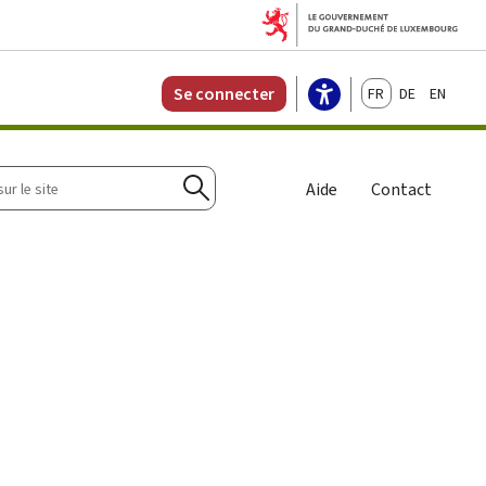
Français
Deutsch
English
Se connecter
r
Aide
Contact
Rechercher