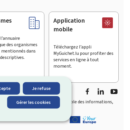
smes
Application
mobile
l’annuaire
que des organismes
Téléchargez l’appli
t mentionnés dans
MyGuichet.lu pour profiter des
descriptives.
services en ligne à tout
moment.
Facebook
LinkedIn
YouTu
cepte
Je refuse
accès rapide et convivial
à l’ensemble des informations,
Gérer les cookies
eois.