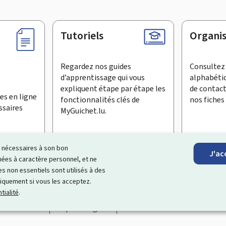
Tutoriels
Organi
Regardez nos guides
Consultez 
d’apprentissage qui vous
alphabéti
expliquent étape par étape les
de contac
es en ligne
fonctionnalités clés de
nos fiches 
ssaires
MyGuichet.lu.
ls nécessaires à son bon
J'ac
inscrire à la newsletter
es à caractère personnel, et ne
s non essentiels sont utilisés à des
ationnel qui simplifie vos échanges avec l’État
. Il vous offre un
niquement si vous les acceptez.
roposés par les administrations et organismes publics luxembourg
tialité
.
Accessibilité
Aspects légaux
Gestion des cookies