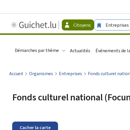
Guichet.lu
Citoyens
Entreprises
-
Citoyens
Démarches par thème
Actualités
Événements de la
Accueil
Organismes
Entreprises
Fonds culturel natio
Fonds culturel national (Focu
Cacher la carte