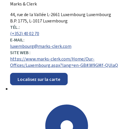
Marks & Clerk
ADRESSE
44, rue de la Vallée
L-2661
Luxembourg
Luxembourg
:
B.P. 1775, L-1017 Luxembourg
TÉL.:
(+352) 40 02 70
E-MAIL:
luxembourg@marks-clerk.com
SITE WEB :
https://www.marks-clerk.com/Home/Our-
Offices/Luxembourg.aspx?lang=en-GB#.W9GMf-QUlaQ
Localisez sur la carte