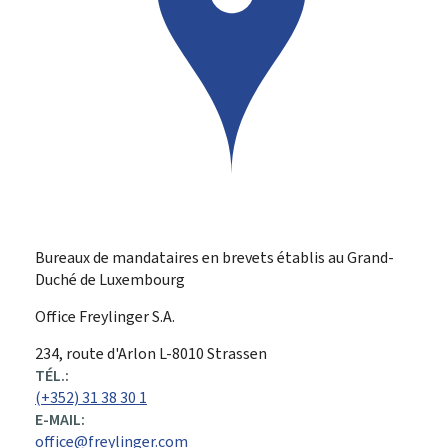
Bureaux de mandataires en brevets établis au Grand-
Duché de Luxembourg
Office Freylinger S.A.
ADRESSE
234, route d'Arlon
L-8010
Strassen
:
TÉL.:
(+352) 31 38 30 1
E-MAIL:
office@freylinger.com