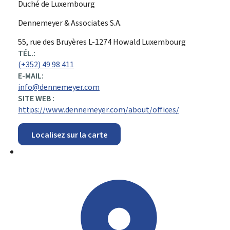
Duché de Luxembourg
Dennemeyer & Associates S.A.
ADRESSE
55, rue des Bruyères
L-1274
Howald
Luxembourg
:
TÉL.:
(+352) 49 98 411
E-MAIL:
info@dennemeyer.com
SITE WEB :
https://www.dennemeyer.com/about/offices/
Localisez sur la carte