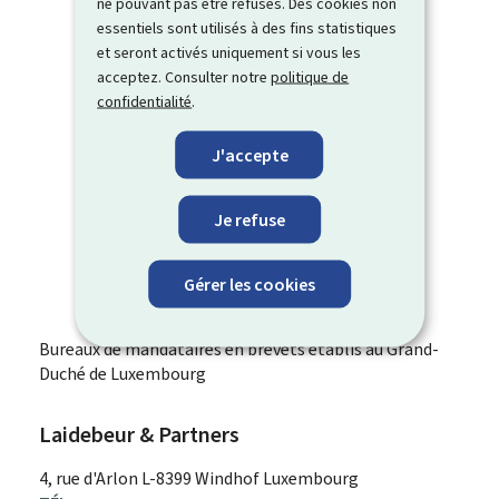
ne pouvant pas être refusés. Des cookies non
essentiels sont utilisés à des fins statistiques
et seront activés uniquement si vous les
acceptez. Consulter notre
politique de
confidentialité
.
J'accepte
Je refuse
Gérer les cookies
Bureaux de mandataires en brevets établis au Grand-
Duché de Luxembourg
Laidebeur & Partners
ADRESSE
4, rue d'Arlon
L-8399
Windhof
Luxembourg