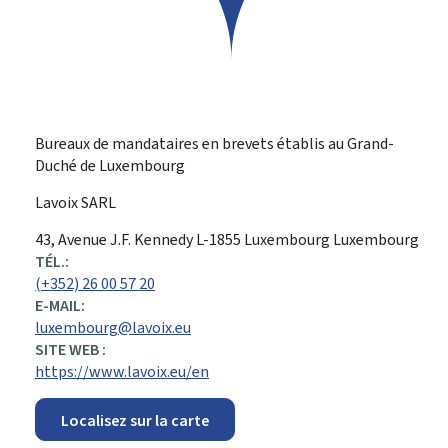
Bureaux de mandataires en brevets établis au Grand-
Duché de Luxembourg
Lavoix SARL
ADRESSE
43, Avenue J.F. Kennedy
L-1855
Luxembourg
Luxembourg
:
TÉL.:
(+352) 26 00 57 20
E-MAIL:
luxembourg@lavoix.eu
SITE WEB :
https://www.lavoix.eu/en
Localisez sur la carte