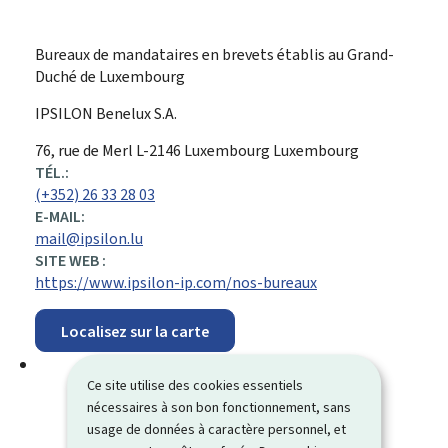
Bureaux de mandataires en brevets établis au Grand-
Duché de Luxembourg
IPSILON Benelux S.A.
ADRESSE
76, rue de Merl
L-2146
Luxembourg
Luxembourg
:
TÉL.:
(+352) 26 33 28 03
E-MAIL:
mail@ipsilon.lu
SITE WEB :
https://www.ipsilon-ip.com/nos-bureaux
Localisez sur la carte
Ce site utilise des cookies essentiels
nécessaires à son bon fonctionnement, sans
usage de données à caractère personnel, et