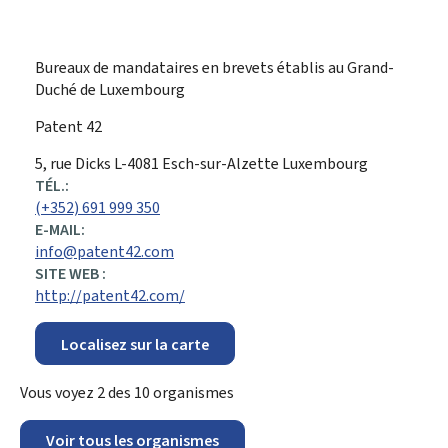
Bureaux de mandataires en brevets établis au Grand-
Duché de Luxembourg
Patent 42
ADRESSE
5, rue Dicks
L-4081
Esch-sur-Alzette
Luxembourg
:
TÉL.:
(+352) 691 999 350
E-MAIL:
info@patent42.com
SITE WEB :
http://patent42.com/
Localisez sur la carte
Vous voyez
2
des
10
organismes
Voir tous les organismes