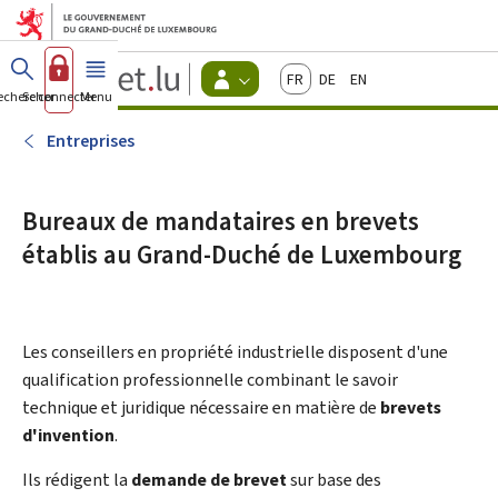
Aller au menu principal
Aller au contenu
Guichet.lu
Français
Deutsch
English
Changer
echercher
Se connecter
Menu
principal
-
d'espace
Citoyens
-
Entreprises
Menu
citoyens
actif
Bureaux de mandataires en brevets
établis au Grand-Duché de Luxembourg
Les conseillers en propriété industrielle disposent d'une
qualification professionnelle combinant le savoir
technique et juridique nécessaire en matière de
brevets
d'invention
.
Ils rédigent la
demande de brevet
sur base des