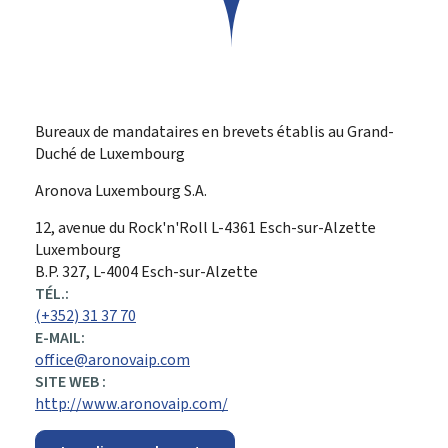
Bureaux de mandataires en brevets établis au Grand-
Duché de Luxembourg
Aronova Luxembourg S.A.
ADRESSE
12, avenue du Rock'n'Roll
L-4361
Esch-sur-Alzette
:
Luxembourg
B.P. 327, L-4004 Esch-sur-Alzette
TÉL.:
(+352) 31 37 70
E-MAIL:
office@aronovaip.com
SITE WEB :
http://www.aronovaip.com/