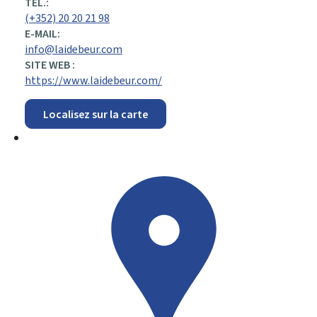
:
TÉL.:
(+352) 20 20 21 98
E-MAIL:
info@laidebeur.com
SITE WEB :
https://www.laidebeur.com/
Localisez sur la carte