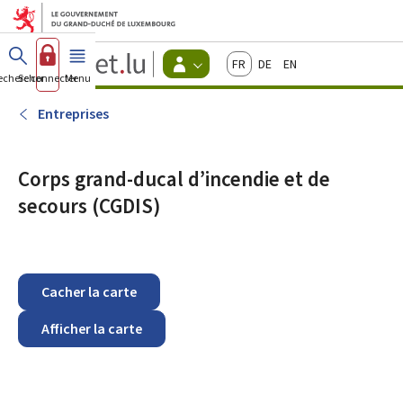
Aller au menu principal
Aller au contenu
Guichet.lu
Français
Deutsch
English
Changer
echercher
Se connecter
Menu
principal
-
d'espace
Citoyens
-
Entreprises
Menu
citoyens
actif
Corps grand-ducal d’incendie et de
secours (CGDIS)
Cacher la carte
Afficher la carte