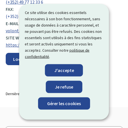
(+352) 49 77 12 33 6
FAX:
Ce site utilise des cookies essentiels
(+352) 49 77 17 71
nécessaires à son bon fonctionnement, sans
E-MAIL:
usage de données à caractère personnel, et
volontariat@cgdis.lu
ne pouvant pas être refusés. Des cookies non
SITE WEB :
essentiels sont utilisés à des fins statistiques
et seront activés uniquement si vous les
https://112.public.lu/fr.html
acceptez. Consulter notre
politique de
confidentialité
.
Localisez sur la carte
J'accepte
Je refuse
Dernière modification le
21.10.2025
Gérer les cookies