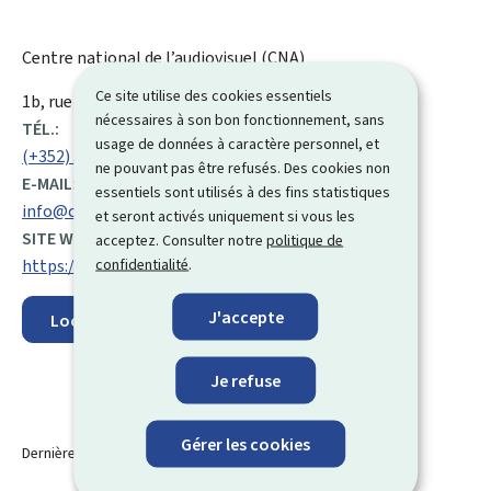
Centre national de l’audiovisuel (CNA)
Ce site utilise des cookies essentiels
ADRESSE
1b, rue du Centenaire
L-3475
Dudelange
Luxembourg
nécessaires à son bon fonctionnement, sans
:
TÉL.:
usage de données à caractère personnel, et
(+352) 52 24 24 1
ne pouvant pas être refusés. Des cookies non
E-MAIL:
essentiels sont utilisés à des fins statistiques
info@cna.public.lu
et seront activés uniquement si vous les
SITE WEB :
acceptez. Consulter notre
politique de
confidentialité
.
https://cna.public.lu/fr.html
J'accepte
Localisez sur la carte
Je refuse
Gérer les cookies
Dernière modification le
21.10.2025