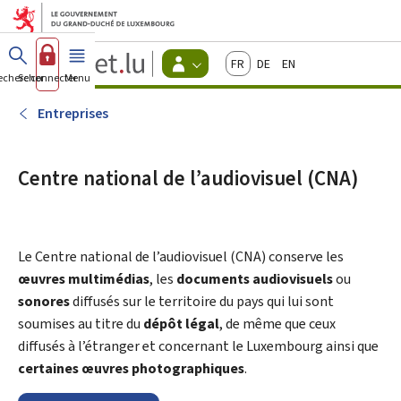
Aller au menu principal
Aller au contenu
Guichet.lu
Français
Deutsch
English
Changer
echercher
Se connecter
Menu
principal
-
d'espace
Citoyens
-
Entreprises
Menu
citoyens
actif
Centre national de l’audiovisuel (CNA)
Le
Centre national de l’audiovisuel
(CNA) conserve les
œuvres multimédias
, les
documents audiovisuels
ou
sonores
diffusés sur le territoire du pays qui lui sont
soumises au titre du
dépôt légal
, de même que ceux
diffusés à l’étranger et concernant le Luxembourg ainsi que
certaines œuvres photographiques
.