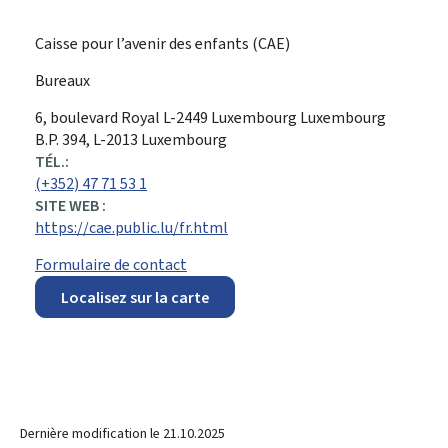
Caisse pour l’avenir des enfants (CAE)
Bureaux
ADRESSE
6, boulevard Royal
L-2449
Luxembourg
Luxembourg
:
B.P. 394, L-2013 Luxembourg
TÉL.:
(+352) 47 71 53 1
SITE WEB :
https://cae.public.lu/fr.html
Formulaire de contact
Localisez sur la carte
Dernière modification le
21.10.2025