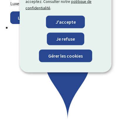
acceptez. Consulter notre
politique de
ADRESSE
Luxembourg
confidentialité
.
:
Localisez sur la carte
J'accepte
Je refuse
Gérer les cookies