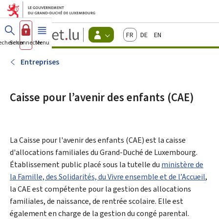
Aller au menu principal
Aller au contenu
Guichet.lu
Français
Deutsch
English
Changer
echercher
Se connecter
Menu
principal
-
d'espace
Citoyens
-
Entreprises
Menu
citoyens
actif
Caisse pour l’avenir des enfants (CAE)
La
Caisse pour l'avenir des enfants
(CAE) est la caisse
d'allocations familiales du Grand-Duché de Luxembourg.
Établissement public placé sous la tutelle du
ministère de
la Famille, des Solidarités, du Vivre ensemble et de l’Accueil
,
la CAE est compétente pour la gestion des allocations
familiales, de naissance, de rentrée scolaire. Elle est
également en charge de la gestion du congé parental.