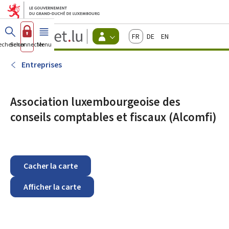
Aller au menu principal
Aller au contenu
Guichet.lu
Français
Deutsch
English
Changer
echercher
Se connecter
Menu
principal
-
d'espace
Citoyens
-
Entreprises
Menu
citoyens
actif
Association luxembourgeoise des
conseils comptables et fiscaux (Alcomfi)
Cacher la carte
Afficher la carte