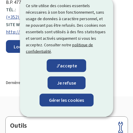
:
B.P. 477, L-2014
Ce site utilise des cookies essentiels
TÉL.:
nécessaires à son bon fonctionnement, sans
(+352) 78 88 75
usage de données à caractère personnel, et
SITE WEB :
ne pouvant pas être refusés. Des cookies non
http://www.alcomfi.lu
essentiels sont utilisés à des fins statistiques
et seront activés uniquement si vous les
acceptez. Consulter notre
politique de
Localisez sur la carte
confidentialité
.
J'accepte
Je refuse
Dernière modification le
21.10.2025
Gérer les cookies
Outils
Pied