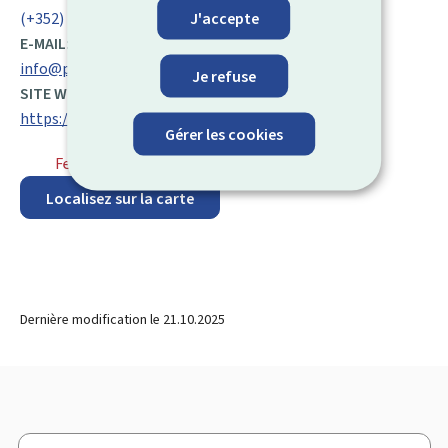
J'accepte
(+352) 26 25 63 11 00
E-MAIL:
info@pch.public.lu
Je refuse
SITE WEB :
https://pch.gouvernement.lu/fr.html
Gérer les cookies
Fermé
⋅ Ouvre lundi à 8h00
Localisez sur la carte
Dernière modification le
21.10.2025