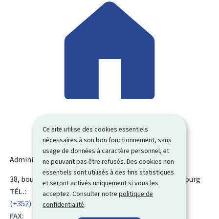
Ce site utilise des cookies essentiels
nécessaires à son bon fonctionnement, sans
usage de données à caractère personnel, et
Administration des ponts et chaussées
ne pouvant pas être refusés. Des cookies non
essentiels sont utilisés à des fins statistiques
ADRESSE
38, boulevard de la Foire
L-1528
Luxembourg
Luxembourg
et seront activés uniquement si vous les
:
TÉL.:
acceptez. Consulter notre
politique de
(+352) 28 46 11 00
confidentialité
.
FAX: