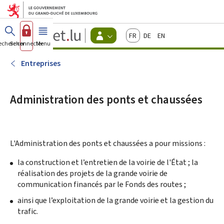
Aller au menu principal
Aller au contenu
Guichet.lu
Français
Deutsch
English
Changer
echercher
Se connecter
Menu
principal
-
d'espace
Citoyens
-
Entreprises
Menu
citoyens
actif
Administration des ponts et chaussées
L'
Administration des ponts et chaussées
a pour missions :
la construction et l’entretien de la voirie de l'État ; la
réalisation des projets de la grande voirie de
communication financés par le Fonds des routes ;
ainsi que l’exploitation de la grande voirie et la gestion du
trafic.