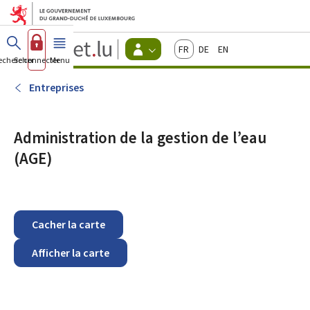
Aller au menu principal
Aller au contenu
Guichet.lu
Français
Deutsch
English
Changer
echercher
Se connecter
Menu
principal
-
d'espace
Citoyens
-
Entreprises
Menu
citoyens
actif
Administration de la gestion de l’eau
(AGE)
Cacher la carte
Afficher la carte