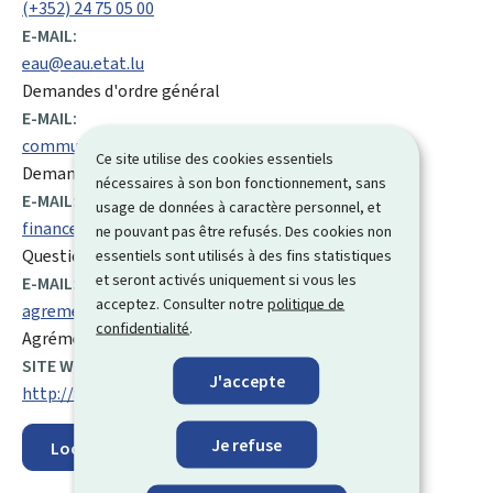
(+352) 24 75 05 00
E-MAIL:
eau@eau.etat.lu
Demandes d'ordre général
E-MAIL:
communication@eau.etat.lu
Ce site utilise des cookies essentiels
Demandes de presse
nécessaires à son bon fonctionnement, sans
E-MAIL:
usage de données à caractère personnel, et
finances@eau.etat.lu
ne pouvant pas être refusés. Des cookies non
Questions relatives à des factures
essentiels sont utilisés à des fins statistiques
et seront activés uniquement si vous les
E-MAIL:
acceptez. Consulter notre
politique de
agrements@eau.etat.lu
confidentialité
.
Agréments
SITE WEB :
J'accepte
http://www.waasser.lu
Je refuse
Localisez sur la carte