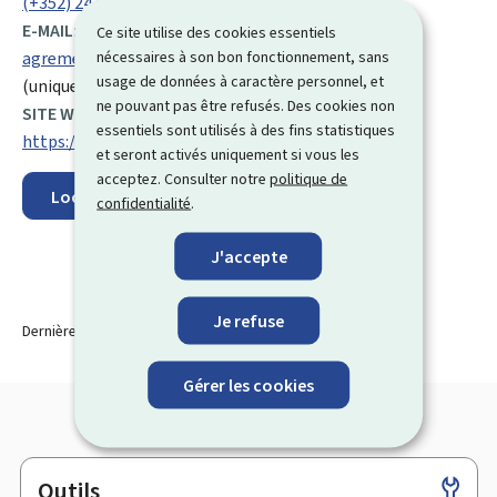
(+352) 247 59 222
E-MAIL:
Ce site utilise des cookies essentiels
nécessaires à son bon fonctionnement, sans
agrements@aev.etat.lu
usage de données à caractère personnel, et
(uniquement pour les agréments)
ne pouvant pas être refusés. Des cookies non
SITE WEB :
essentiels sont utilisés à des fins statistiques
https://environnement.public.lu/fr.html
et seront activés uniquement si vous les
acceptez. Consulter notre
politique de
Localisez sur la carte
confidentialité
.
J'accepte
Je refuse
Dernière modification le
21.10.2025
Gérer les cookies
Outils