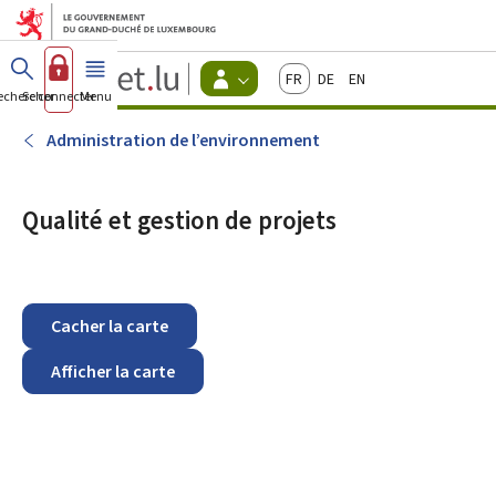
Aller au menu principal
Aller au contenu
Guichet.lu
Français
Deutsch
English
Changer
echercher
Se connecter
Menu
principal
-
d'espace
Citoyens
-
Administration de l’environnement
Menu
citoyens
actif
Qualité et gestion de projets
Cacher la carte
Afficher la carte