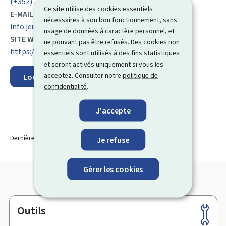
(+352) 29 65 90
Ce site utilise des cookies essentiels
E-MAIL:
nécessaires à son bon fonctionnement, sans
info.jeune@adem.etat.lu
usage de données à caractère personnel, et
SITE WEB :
ne pouvant pas être refusés. Des cookies non
https://adem.public.lu/fr.html
essentiels sont utilisés à des fins statistiques
et seront activés uniquement si vous les
acceptez. Consulter notre
politique de
Localisez sur la carte
confidentialité
.
J'accepte
Dernière modification le
21.10.2025
Je refuse
Gérer les cookies
Outils
Pied