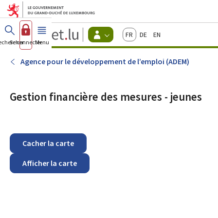
Aller au menu principal
Aller au contenu
Guichet.lu
Français
Deutsch
English
Changer
echercher
Se connecter
Menu
principal
-
d'espace
Citoyens
-
Agence pour le développement de l’emploi (ADEM)
Menu
citoyens
actif
Gestion financière des mesures - jeunes
Cacher la carte
Afficher la carte