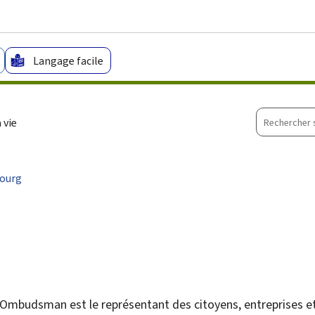
Aller au menu principal
Aller au contenu
Langage facile
Recherche
 vie
sur
le
site
ourg
Ombudsman est le représentant des citoyens, entreprises et 