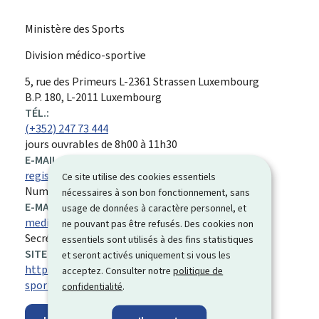
Ministère des Sports
Division médico-sportive
ADRESSE
5, rue des Primeurs
L-2361
Strassen
Luxembourg
:
B.P. 180, L-2011 Luxembourg
TÉL.:
(+352) 247 73 444
jours ouvrables de 8h00 à 11h30
E-MAIL:
registre.medico@sp.etat.lu
Ce site utilise des cookies essentiels
Numéros d'identification
nécessaires à son bon fonctionnement, sans
E-MAIL:
usage de données à caractère personnel, et
medico@sp.etat.lu
ne pouvant pas être refusés. Des cookies non
Secrétariat
essentiels sont utilisés à des fins statistiques
SITE WEB :
et seront activés uniquement si vous les
https://sports.public.lu/fr/programs/medico-
acceptez. Consulter notre
politique de
sportif.html
confidentialité
.