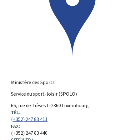
Ministère des Sports
Service du sport-loisir (SPOLO)
ADRESSE
66, rue de Trèves
L-2360
Luxembourg
:
TÉL.:
(+352) 247 83 411
FAX:
(+352) 247 83 440
SITE WEB :