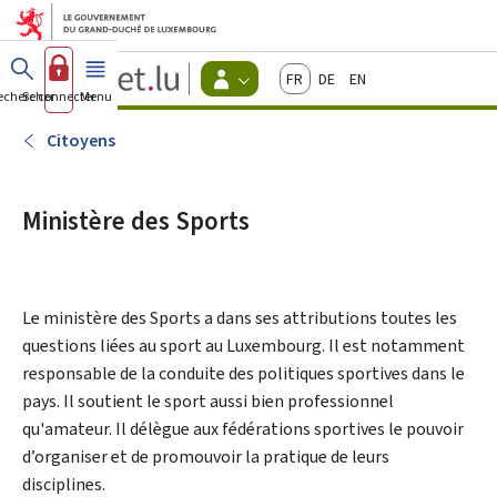
Aller au menu principal
Aller au contenu
Guichet.lu
Français
Deutsch
English
Changer
echercher
Se connecter
Menu
principal
-
d'espace
Citoyens
-
Citoyens
Menu
citoyens
actif
Ministère des Sports
Le ministère des Sports a dans ses attributions toutes les
questions liées au sport au Luxembourg. Il est notamment
responsable de la conduite des politiques sportives dans le
pays. Il soutient le sport aussi bien professionnel
qu'amateur. Il délègue aux fédérations sportives le pouvoir
d’organiser et de promouvoir la pratique de leurs
disciplines.