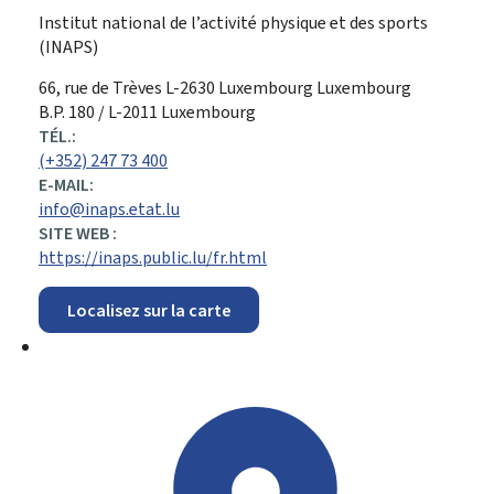
Institut national de l’activité physique et des sports
(INAPS)
ADRESSE
66, rue de Trèves
L-2630
Luxembourg
Luxembourg
:
B.P. 180 / L-2011 Luxembourg
TÉL.:
(+352) 247 73 400
E-MAIL:
info@inaps.etat.lu
SITE WEB :
https://inaps.public.lu/fr.html
Localisez sur la carte