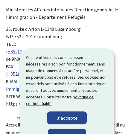
Ministère des Affaires intérieures
Direction générale de
l’immigration - Département Réfugiés
ADRESSE
26, route d’Arlon
L-1140
Luxembourg
:
B.P. 752 L-2017 Luxembourg
TÉL.:
(+352) 247 84 565
Ce site utilise des cookies essentiels
de 9h00 à 12h00 et de 14h00 à 16h00
nécessaires à son bon fonctionnement, sans
FAX:
usage de données à caractère personnel, et
(+352) 247 84 050
ne pouvant pas être refusés. Des cookies non
E-MAIL:
essentiels sont utilisés à des fins statistiques
immigration.asile@mai.etat.lu
et seront activés uniquement si vous les
SITE WEB :
acceptez. Consulter notre
politique de
confidentialité
.
https://maint.gouvernement.lu/fr.html
Fermé
⋅ Ouvre lundi à 8h30
J'accepte
Accueil des nouveaux arrivants : de 8h30 à 12h00 du lundi au
vendredi ; Guichet prolongation : uniquement sur rendez-