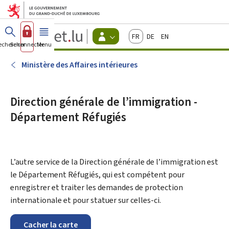
Aller au menu principal
Aller au contenu
Guichet.lu
Français
Deutsch
English
Changer
echercher
Se connecter
Menu
principal
-
d'espace
Citoyens
-
Ministère des Affaires intérieures
Menu
citoyens
actif
Direction générale de l’immigration -
Département Réfugiés
L’autre service de la Direction générale de l’immigration est
le Département Réfugiés, qui est compétent pour
enregistrer et traiter les demandes de protection
internationale et pour statuer sur celles-ci.
Cacher la carte