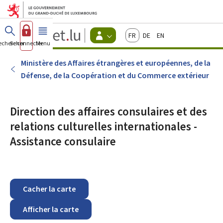
Aller au menu principal
Aller au contenu
Guichet.lu
Français
Deutsch
English
Changer
echercher
Se connecter
Menu
principal
-
d'espace
Citoyens
-
Ministère des Affaires étrangères et européennes, de la
Menu
Défense, de la Coopération et du Commerce extérieur
citoyens
actif
Direction des affaires consulaires et des
relations culturelles internationales -
Assistance consulaire
Cacher la carte
Afficher la carte