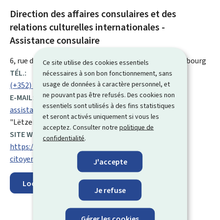
Direction des affaires consulaires et des
relations culturelles internationales -
Assistance consulaire
ADRESSE
6, rue de l’Ancien Athénée
L-1144
Luxembourg
Luxembourg
Ce site utilise des cookies essentiels
:
TÉL.:
nécessaires à son bon fonctionnement, sans
usage de données à caractère personnel, et
(+352) 247 72 300
ne pouvant pas être refusés. Des cookies non
E-MAIL:
essentiels sont utilisés à des fins statistiques
assistance.consulaire@mae.etat.lu
et seront activés uniquement si vous les
"Lëtzebuerger am Ausland"
acceptez. Consulter notre
politique de
SITE WEB :
confidentialité
.
https://mae.gouvernement.lu/fr/services-aux-
citoyens/assistance-consulaire.html
J'accepte
Localisez sur la carte
Je refuse
Gérer les cookies