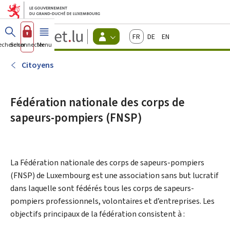
Aller au menu principal
Aller au contenu
Guichet.lu
Français
Deutsch
English
Changer
echercher
Se connecter
Menu
principal
-
d'espace
Citoyens
-
Citoyens
Menu
citoyens
actif
Fédération nationale des corps de
sapeurs-pompiers (FNSP)
La
Fédération nationale des corps de sapeurs-pompiers
(FNSP) de Luxembourg est une association sans but lucratif
dans laquelle sont fédérés tous les corps de sapeurs-
pompiers professionnels, volontaires et d’entreprises. Les
objectifs principaux de la fédération consistent à :