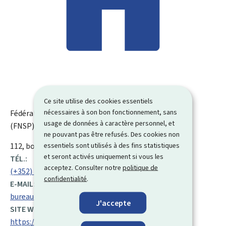
Ce site utilise des cookies essentiels
nécessaires à son bon fonctionnement, sans
Fédération nationale des corps de sapeurs-pompiers
usage de données à caractère personnel, et
(FNSP)
ne pouvant pas être refusés. Des cookies non
essentiels sont utilisés à des fins statistiques
ADRESSE
112, boulevard Général Patton
L-2316
Luxembourg
et seront activés uniquement si vous les
:
TÉL.:
acceptez. Consulter notre
politique de
(+352) 28 55 64 1
confidentialité
.
E-MAIL:
bureau@fnsp.lu
J'accepte
SITE WEB :
https://www.fnsp.lu/