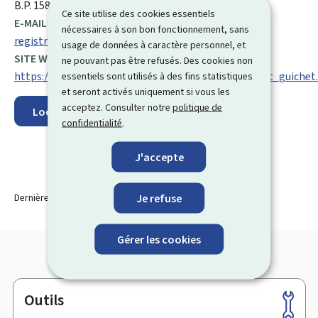
:
B.P. 1583, L-1015 Luxembourg
Ce site utilise des cookies essentiels
E-MAIL:
nécessaires à son bon fonctionnement, sans
registre.national@ctie.etat.lu
usage de données à caractère personnel, et
SITE WEB :
ne pouvant pas être refusés. Des cookies non
https://guichet.public.lu/fr/support/contact/contact_guichet
essentiels sont utilisés à des fins statistiques
et seront activés uniquement si vous les
acceptez. Consulter notre
politique de
Localisez sur la carte
confidentialité
.
J'accepte
Je refuse
Dernière modification le
21.10.2025
Gérer les cookies
Outils
Pied