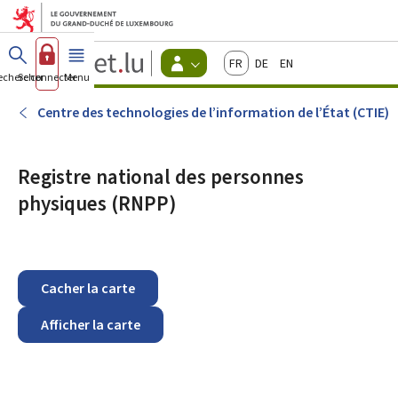
Aller au menu principal
Aller au contenu
Guichet.lu
Français
Deutsch
English
Changer
echercher
Se connecter
Menu
principal
-
d'espace
Citoyens
-
Centre des technologies de l’information de l’État (CTIE)
Menu
citoyens
actif
Registre national des personnes
physiques (RNPP)
Cacher la carte
Afficher la carte