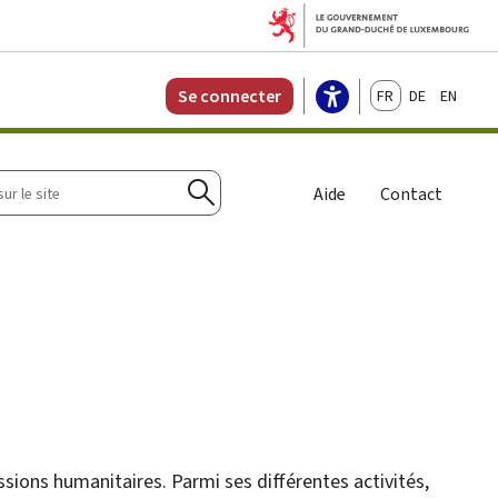
Français
Deutsch
English
Se connecter
r
Aide
Contact
Rechercher
ions humanitaires. Parmi ses différentes activités,