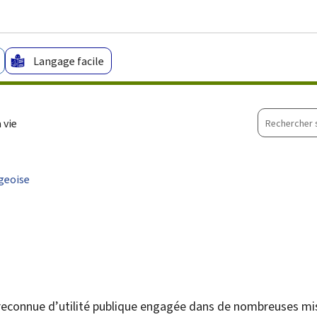
Aller au menu principal
Aller au contenu
Langage facile
Recherche
 vie
sur
le
site
geoise
econnue d’utilité publique engagée dans de nombreuses miss