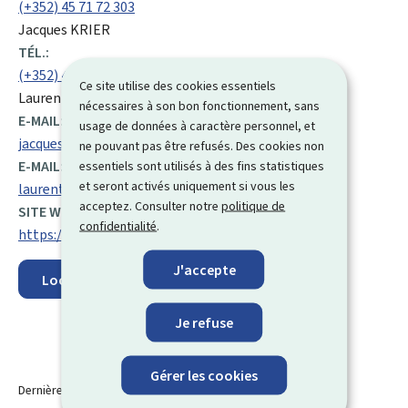
(+352) 45 71 72 303
Jacques KRIER
TÉL.:
(+352) 45 71 72 302
Ce site utilise des cookies essentiels
Laurent ROEDER
nécessaires à son bon fonctionnement, sans
E-MAIL:
usage de données à caractère personnel, et
jacques.krier@asta.etat.lu
ne pouvant pas être refusés. Des cookies non
E-MAIL:
essentiels sont utilisés à des fins statistiques
et seront activés uniquement si vous les
laurent.roeder@asta.etat.lu
acceptez. Consulter notre
politique de
SITE WEB :
confidentialité
.
https://agriculture.public.lu/de.html
J'accepte
Localisez sur la carte
Je refuse
Gérer les cookies
Dernière modification le
21.10.2025