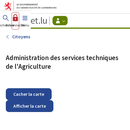
Aller au menu principal
Aller au contenu
Guichet.lu
Changer
echercher
Se connecter
Menu
principal
-
d'espace
Citoyens
-
Citoyens
Menu
citoyens
actif
Administration des services techniques
de l'Agriculture
Cacher la carte
Afficher la carte