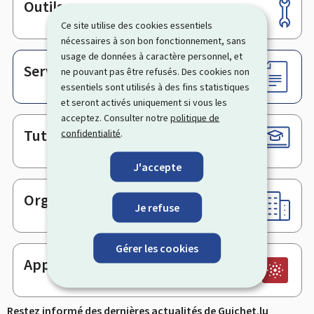
Outils
Pied
Ce site utilise des cookies essentiels
de
nécessaires à son bon fonctionnement, sans
page
usage de données à caractère personnel, et
Services en ligne & Formulaires
ne pouvant pas être refusés. Des cookies non
essentiels sont utilisés à des fins statistiques
et seront activés uniquement si vous les
acceptez. Consulter notre
politique de
Tutoriels
confidentialité
.
J'accepte
Organismes
Je refuse
Gérer les cookies
Application mobile
Restez informé des dernières actualités de Guichet.lu