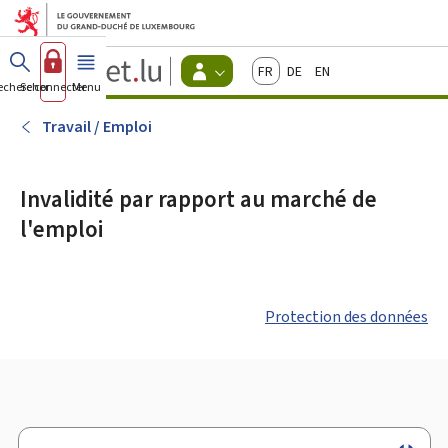
Aller au menu principal
Aller au contenu
Guichet.lu
Français
Deutsch
English
Changer
echercher
Se connecter
Menu
principal
-
d'espace
Citoyens
-
Travail / Emploi
Menu
citoyens
actif
Invalidité par rapport au marché de
l'emploi
Protection des données