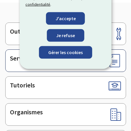
confidentialité
.
J'accepte
Outils
Pied
Je refuse
de
page
Gérer les cookies
Services en ligne & Formulaires
Tutoriels
Organismes