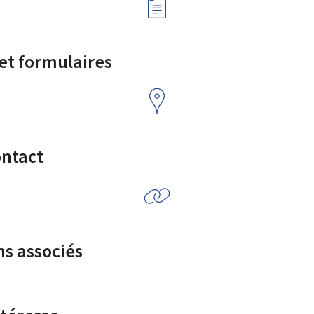
 et formulaires
ontact
ns associés