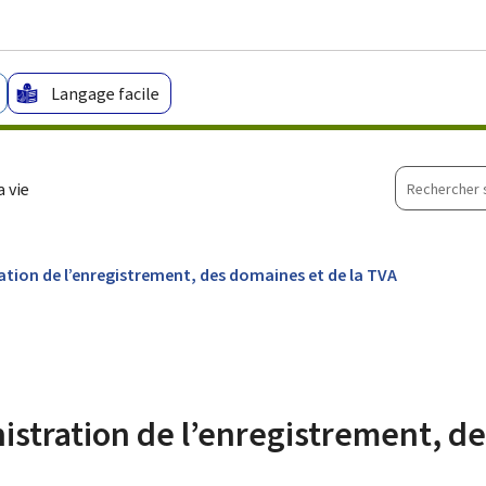
Aller au menu principal
Aller au contenu
Langage facile
Recherche
 vie
sur
le
site
ration de l’enregistrement, des domaines et de la TVA
nistration de l’enregistrement, d