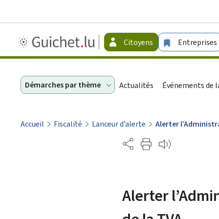
Guichet.lu
Citoyens
Entreprises
-
Citoyens
Démarches par thème
Actualités
Événements de la
Accueil
Fiscalité
Lanceur d’alerte
Alerter l’Administ
Partage
Alerter l’Admi
de la TVA