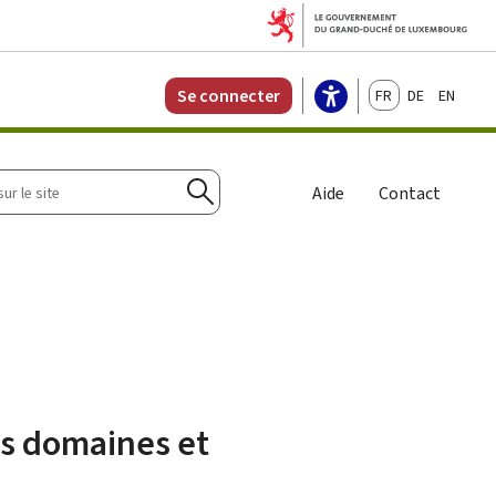
Français
Deutsch
English
Se connecter
r
Aide
Contact
Rechercher
es domaines et