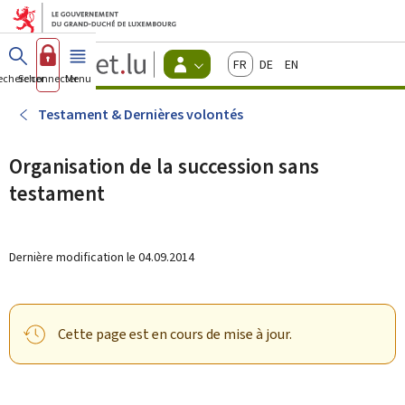
Aller au menu principal
Aller au contenu
Guichet.lu
Français
Deutsch
English
Changer
echercher
Se connecter
Menu
principal
-
d'espace
Citoyens
-
Testament & Dernières volontés
Menu
citoyens
actif
Organisation de la succession sans
testament
Dernière modification le
04.09.2014
Cette page est en cours de mise à jour.