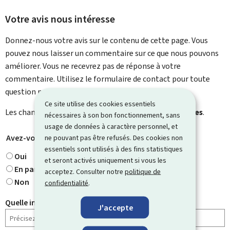
Votre avis nous intéresse
Donnez-nous votre avis sur le contenu de cette page. Vous
pouvez nous laisser un commentaire sur ce que nous pouvons
améliorer. Vous ne recevrez pas de réponse à votre
commentaire. Utilisez le formulaire de contact pour toute
question particulière.
Ce site utilise des cookies essentiels
Les champs marqués d’une étoile (
*
) sont
obligatoires
.
nécessaires à son bon fonctionnement, sans
usage de données à caractère personnel, et
Avez-vous trouvé ce que vous cherchiez ?
ne pouvant pas être refusés. Des cookies non
*
essentiels sont utilisés à des fins statistiques
Oui
et seront activés uniquement si vous les
En partie
acceptez. Consulter notre
politique de
Non
confidentialité
.
Quelle information cherchiez-vous ?
J'accepte