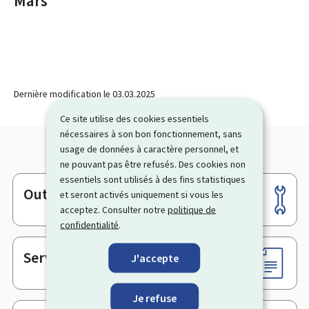
Mars
Dernière modification le
03.03.2025
Ce site utilise des cookies essentiels
nécessaires à son bon fonctionnement, sans
usage de données à caractère personnel, et
ne pouvant pas être refusés. Des cookies non
essentiels sont utilisés à des fins statistiques
Outils
et seront activés uniquement si vous les
Pied
acceptez. Consulter notre
politique de
de
confidentialité
.
page
Services en ligne & Formulaires
J'accepte
Je refuse