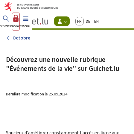
Aller au menu principal
Aller au contenu
Guichet.lu
Français
Deutsch
English
Changer
echercher
Se connecter
Menu
principal
-
d'espace
Citoyens
-
Octobre
Menu
citoyens
actif
Découvrez une nouvelle rubrique
"Événements de la vie" sur Guichet.lu
Dernière modification le
25.09.2024
Soucieux d'améliorer constamment l'accès en ligne aux