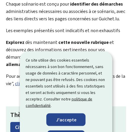
Chaque scénario est conçu pour
identifier des démarches
administratives nécessaires ou associées à ce scénario, avec
des liens directs vers les pages concernées sur Guichet.lu.
Les exemples présentés sont indicatifs et non exhaustifs
Explorez
dès maintenant
cette nouvelle rubrique
et
découvrez des informations pertinentes pour vos
démarches administratives, disponibles
en français,
Ce site utilise des cookies essentiels
allemand et anglais
.
nécessaires à son bon fonctionnement, sans
usage de données à caractère personnel, et
Pour accéder directement aux différents "Événements de la
ne pouvant pas être refusés. Des cookies non
vie",
cliquez ici
.
essentiels sont utilisés à des fins statistiques
et seront activés uniquement si vous les
acceptez. Consulter notre
politique de
confidentialité
.
Thèmes
J'accepte
Citoyenneté
Famille & Éducation