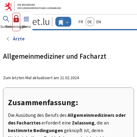
Zum Hauptmenü
Zum Inhalt
Guichet.lu
Français
Deutsch
English
Changer
Suchen
Sich einloggen
Menü
Haupt-
-
d'espace
Unternehmen
-
Ärzte
Menu
unternehmen
actif
Allgemeinmediziner und Facharzt
Zum letzten Mal aktualisiert am
21.02.2024
Zusammenfassung:
Die Ausübung des Berufs des
Allgemeinmediziners oder
des Facharztes
erfordert eine
Zulassung
, die an
bestimmte Bedingungen
geknüpft ist, deren