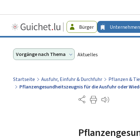
Guichet.lu
Bürger
Unternehmen
-
Unternehmen
Vorgänge nach Thema
Aktuelles
Startseite
Ausfuhr, Einfuhr & Durchfuhr
Pflanzen & Tie
Pflanzengesundheitszeugnis für die Ausfuhr oder Wie
Partage
Pflanzengesun