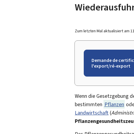
Wiederausfuhr
Zum letzten Mal aktualisiert am
1
Demande de certific
l'export/ré-export
Wenn die Gesetzgebung des
bestimmten
Pflanzen
od
Landwirtschaft
(
Administra
Pflanzengesundheitszeu
Das Pflanzengesundheits