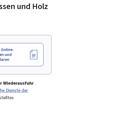
ssen und Holz
 Online-
en und
laren
r Wiederausfuhr
che Dienste der
telltes